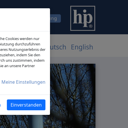
ostenfreie Erstberatung
iche Cookies werden nur
e-Nutzung durchzuführen
LEISTUNGEN
Deutsch
English
seres Nutzungserlebnis der
kzuziehen, indem Sie den
urch uns zustimmen, indem
sie an unsere Partner
Meine Einstellungen
n
Einverstanden