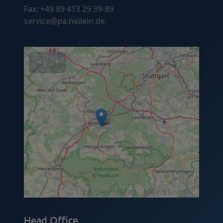
Fax: +49 89 413 29 39-89
service@pa.heilein.de
−
+
© OpenStreetMap - Mitwirkende
Head Office