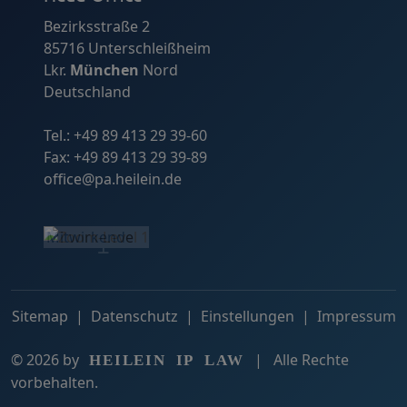
Bezirksstraße 2
85716 Unterschleißheim
Lkr.
München
Nord
Deutschland
Tel.:
+49 89 413 29 39-60
Fax: +49 89 413 29 39-89
office@pa.heilein.de
©
OpenStreetMap
- Mitwirkende
−
+
Sitemap
|
Datenschutz
|
Einstellungen
|
Impressum
© 2026 by
| Alle Rechte
HEILEIN IP LAW
vorbehalten.