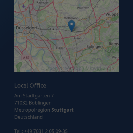
© OpenStreetMap - Mitwirkende
Local Office
Am Stadtgarten 7
71032 Böblingen
Metropolregion
Stuttgart
Deutschland
Tel.:
+49 7031 2 05 09-35