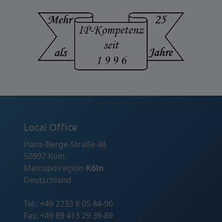
Local Office
Hans-Berge-Straße 48
50997 Köln
Metropolregion
Köln
Deutschland
Tel.:
+49 2233 8 05 84-90
Fax: +49 89 413 29 39-89